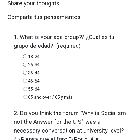
Share your thoughts
Comparte tus pensamientos
1. What is your age group?/ ¿Cuál es tu
grupo de edad? (required)
18-24
25-34
35-44
45-54
55-64
65 and over / 65 y más
2. Do you think the forum "Why is Socialism
not the Answer for the U.S." was a
necessary conversation at university level?
/ ¿Piensa que el foro "¿Por qué el